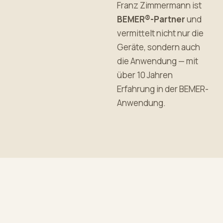
Franz Zimmermann ist
BEMER®-Partner
und
vermittelt nicht nur die
Geräte, sondern auch
die Anwendung — mit
über 10 Jahren
Erfahrung in der BEMER-
Anwendung.
ZIEL: LEBENSQUALITÄT
Schmerzfrei und gut
durchblutet
den Alltag genießen.