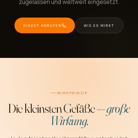
zugelassen und weltweit eingesetzt.
DIREKT ANRUFEN
WIE ES WIRKT
WIRKPRINZIP
Die kleinsten Gefäße —
große
Wirkung
.