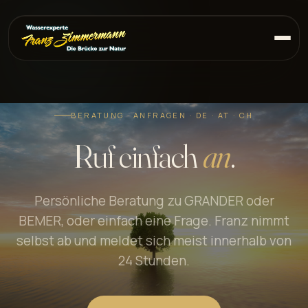
BERATUNG · ANFRAGEN · DE · AT · CH
Ruf einfach
an
.
Persönliche Beratung zu GRANDER oder
BEMER, oder einfach eine Frage. Franz nimmt
selbst ab und meldet sich meist innerhalb von
24 Stunden.