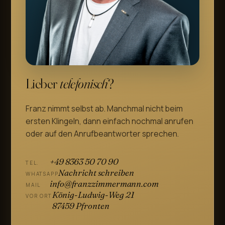
Lieber
telefonisch
?
Franz nimmt selbst ab. Manchmal nicht beim
ersten Klingeln, dann einfach nochmal anrufen
oder auf den Anrufbeantworter sprechen.
+49 8363 50 70 90
TEL.
Nachricht schreiben
WHATSAPP
info@franzzimmermann.com
MAIL
König-Ludwig-Weg 21
VOR ORT
87459 Pfronten